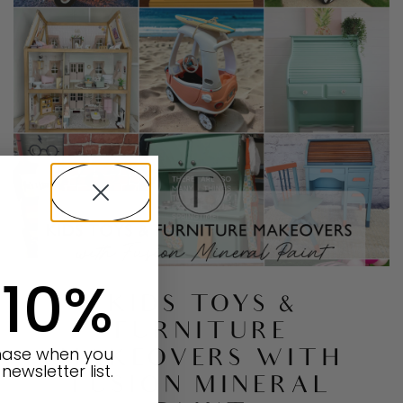
 10%
KIDS TOYS &
FURNITURE
chase when you
MAKEOVERS WITH
newsletter list.
FUSION MINERAL