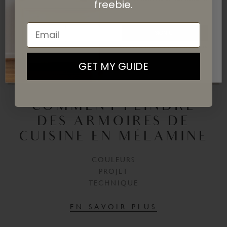
freebie.
Email
SIGN UP
By signing up, you agree to receive email marketing
GET MY GUIDE
COMMENT PEINDRE
DES ARMOIRES DE
CUISINE EN MÉLAMINE
COULEURS
PROJET
TECHNIQUE
EN SAVOIR PLUS