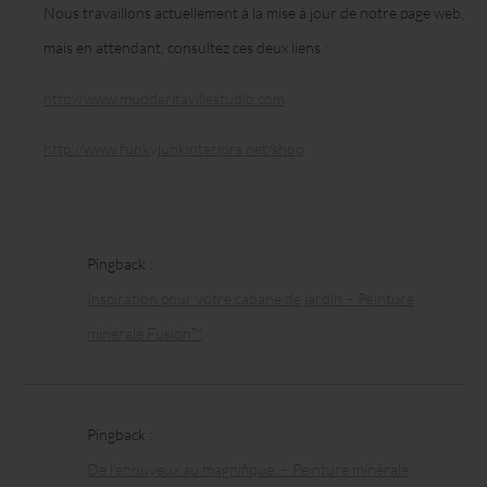
Nous travaillons actuellement à la mise à jour de notre page web,
mais en attendant, consultez ces deux liens :
http://www.muddaritavillestudio.com
http://www.funkyjunkinteriors.net/shop
Pingback :
Inspiration pour votre cabane de jardin – Peinture
minérale Fusion™
Pingback :
De l’ennuyeux au magnifique. – Peinture minérale