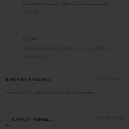
De l’ennuyeux au magnifique. • Peinture minérale
Fusion™
Pingback :
Inspiration pour votre cabane de jardin • Peinture
minérale Fusion™
5 mai 2017 à 20h15
BERNADETTE MATOS
dit :
Avez-vous des photos des pochoirs que vous vendez ?
5 mai 2017 à 20h21
JENNYLYN PRINGLE
dit :