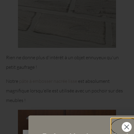
Rien ne donne plus d'intérêt à un objet ennuyeux qu'un
petit gaufrage !
Notre
pâte à embosser nacrée lisse
est absolument
magnifique lorsqu'elle est utilisée avec un pochoir sur des
meubles !