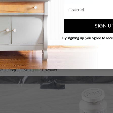
m
,
Azure
,
Liberty Blue
,
Renfrew Blue
SIGN U
By signing up, you agree to rec
 sur laquelle vous allez travailler