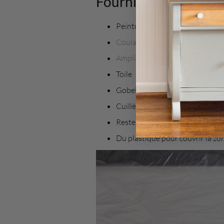
Fournitures :
Peintures :
Casement
,
Heirloo
Coulage de résine
Amplificateur cellulaire
Toile
Gobelets en plastique
Cuillères en plastique
Restez sur l’écartement
Du plastique pour couvrir la zone