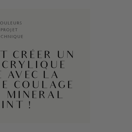
OULEURS
PROJET
ECHNIQUE
T CRÉER UN
ACRYLIQUE
E AVEC LA
DE COULAGE
N MINERAL
INT !