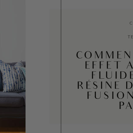
C
T
COMMEN
EFFET 
FLUID
RÉSINE 
FUSIO
PA