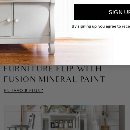
SIGN U
By signing up, you agree to rec
FURNITURE FLIP WITH
FUSION MINERAL PAINT
EN SAVOIR PLUS "