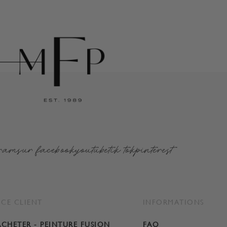
gram
sur facebook
youtube
tik tok
pinterest
ICE CLIENT
INFORMATIONS
CHETER - PEINTURE FUSION
FAQ