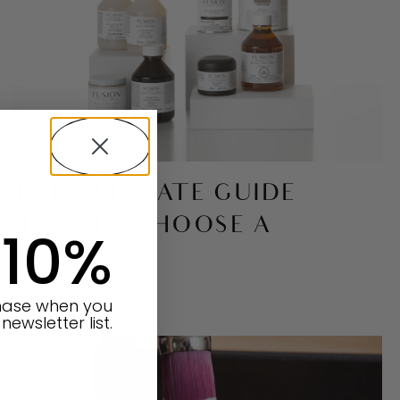
THE ULTIMATE GUIDE –
HOW TO CHOOSE A
 10%
TOPCOAT
EN SAVOIR PLUS "
chase when you
newsletter list.