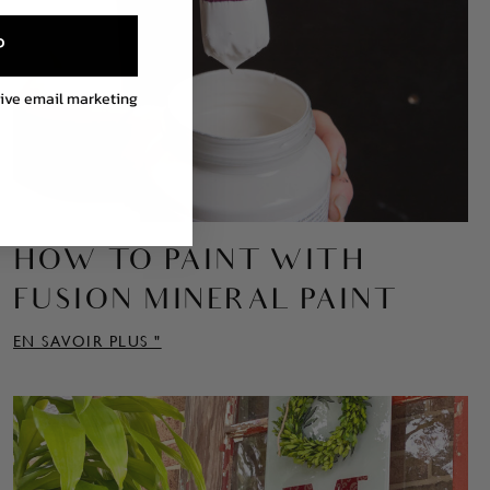
P
eive email marketing
HOW TO PAINT WITH
FUSION MINERAL PAINT
EN SAVOIR PLUS "