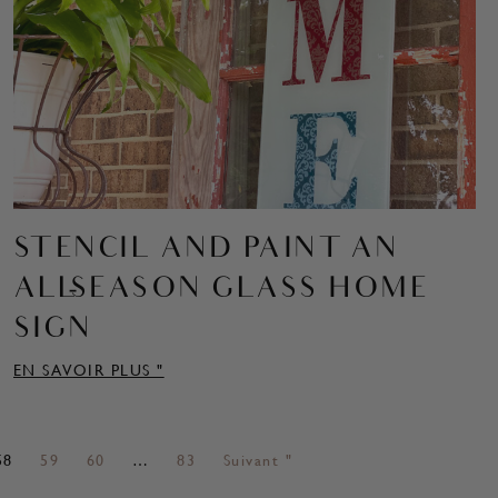
STENCIL AND PAINT AN
ALL-SEASON GLASS HOME
SIGN
EN SAVOIR PLUS "
58
59
60
…
83
Suivant "