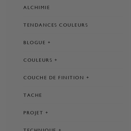
ALCHIMIE
TENDANCES COULEURS
BLOGUE
VEDETTES
COULEURS
ROSES
COUCHE DE FINITION
DES ORANGES
ULTRA GARDE
BLANCS
TACHE
MANTEAU RÉSISTANT
NEUTRES
HUILE DE TEINTURE ET DE FINITION
PROJET
TAUPES
CIRES POUR MEUBLES
TISSU
JAUNES
TECHNIQUE