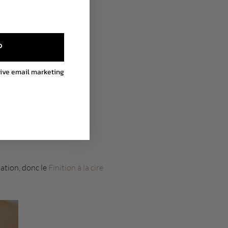
P
eive email marketing
sation, donc le
Finition à la cire