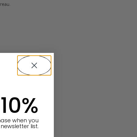
reau.
 10%
chase when you
newsletter list.