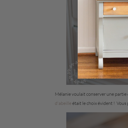
Mélanie voulait conserver une partie de
d'abeille
était le choix évident ! Vous 