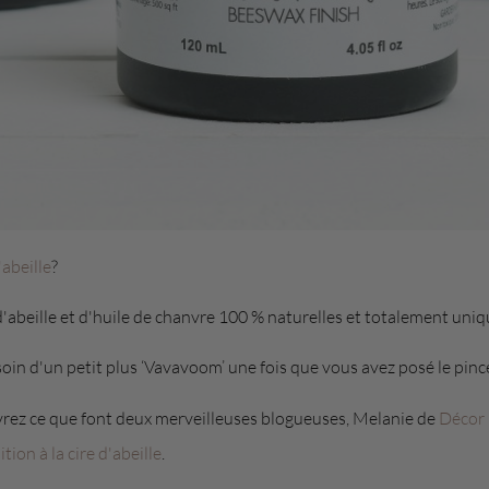
'abeille
?
d'abeille et d'huile de chanvre 100 % naturelles et totalement uni
soin d'un petit plus ‘Vavavoom’ une fois que vous avez posé le pince
rez ce que font deux merveilleuses blogueuses, Melanie de
Décor 
ition à la cire d'abeille
.