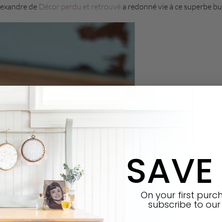
lexandre de
Décor perdu et retrouvé
a redonné vie à ce superbe bu
SAVE
On your first pur
subscribe
to our 