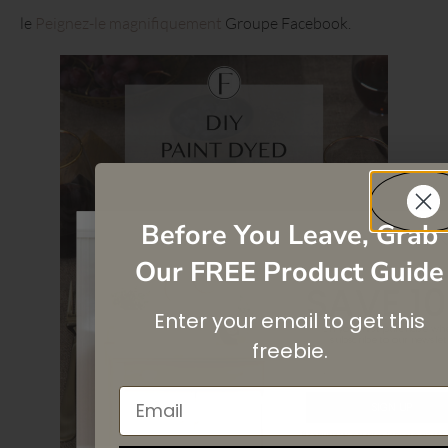
le
Peignez-le magnifiquement
Groupe Facebook.
Before You Leave, Grab
Our FREE Product Guide
SAVE 1
Enter your email to get this
On your first purchase wh
subscribe
to our newslette
freebie.
Email
SIGN UP
By signing up, you agree to receive email 