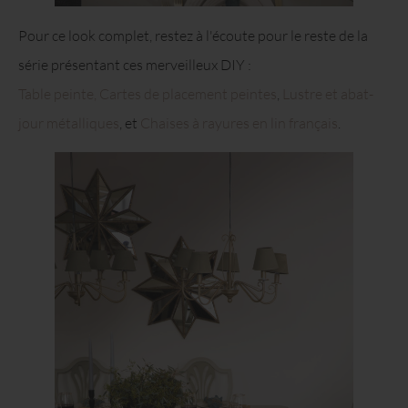
Pour ce look complet, restez à l'écoute pour le reste de la
série présentant ces merveilleux DIY :
Table peinte,
Cartes de placement peintes
,
Lustre et abat-
jour métalliques
, et
Chaises à rayures en lin français
.