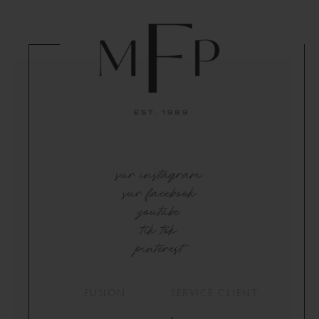
sur instagram
sur facebook
youtube
tik tok
pinterest
FUSION
SERVICE CLIENT