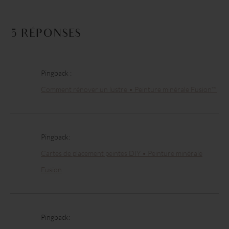
5 RÉPONSES
Pingback :
Comment rénover un lustre • Peinture minérale Fusion™
Pingback:
Cartes de placement peintes DIY • Peinture minérale
Fusion
Pingback: