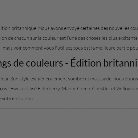
dition britannique. Nous avons envoyé certaines des nouvelles co
on de chacun sur la couleur est l’une des choses les plus excitante
l ! mais voir comment vous l'utilisez tous est la meilleure partie po
gs de couleurs - Édition britann
leur. Son style est généralement sombre et maussade, nous étions d
s ! Ewa a utilisé Elderberry, Manor Green, Chestler et Willowbank
peinte en
Sureau
.