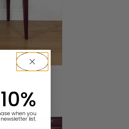
 10%
chase when you
newsletter list.