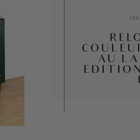
LÉG
REL
COULEU
AU LA
ÉDITIO