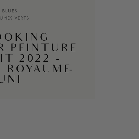
BLUES
UMES VERTS
OOKING
R PEINTURE
IT 2022 -
N ROYAUME-
UNI