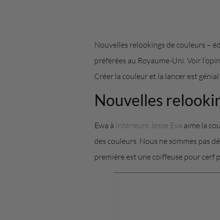
Nouvelles relookings de couleurs – é
préférées au Royaume-Uni. Voir l’opini
Créer la couleur et la lancer est génia
Nouvelles relookin
Ewa à
Intérieurs Jesse Eva
aime la cou
des couleurs. Nous ne sommes pas déçu
première est une coiffeuse pour cerf 