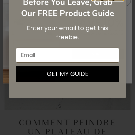
Before You Leave, Grab
Our FREE Product Guide
SAVE 10%
Enter your email to get this
On your first purchase when you
subscribe
to our newsletter list.
freebie.
Email
SIGN UP
By signing up, you agree to receive email marketing
GET MY GUIDE
COMMENT PEINDRE
UN PLATEAU DE