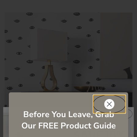
Before You Leave, Grab
Our FREE Product Guide
SAVE 10%