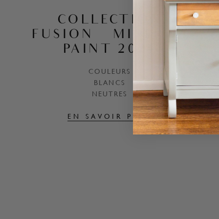
COLLECTION
FUSION™ MINERAL
PAINT 2024
COULEURS
BLANCS
NEUTRES
EN SAVOIR PLUS