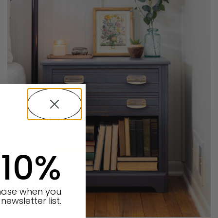
 10%
chase when you
newsletter list.