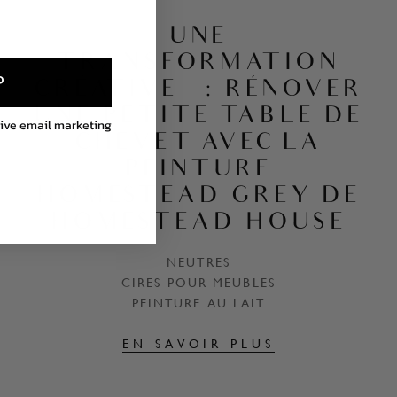
UNE
TRANSFORMATION
P
CRÉATIVE : RÉNOVER
UNE PETITE TABLE DE
eive email marketing
CHEVET AVEC LA
PEINTURE
HOMESTEAD GREY DE
HOMESTEAD HOUSE
NEUTRES
CIRES POUR MEUBLES
PEINTURE AU LAIT
EN SAVOIR PLUS