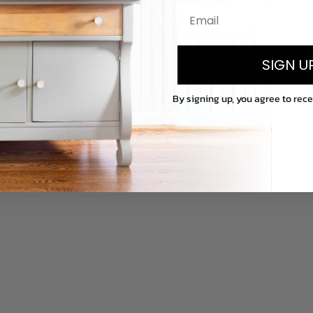
COFFRE À BIJOUX
VINTAGE EN PAVÉS
SIGN U
TABLE D'APPOINT
By signing up, you agree to rec
CIRES POUR MEUBLES
FARTAGE
EN SAVOIR PLUS