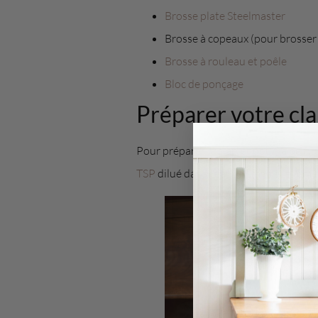
Brosse plate Steelmaster
Brosse à copeaux (pour brosser 
Brosse à rouleau et poêle
Bloc de ponçage
Préparer votre cla
Pour préparer le clapier pour la peint
TSP
dilué dans l'eau. Il y avait telle