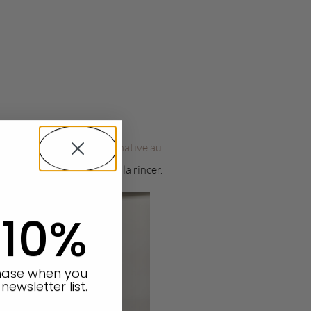
bien le nettoyer avec
Alternative au
is et nous assurer de bien la rincer.
 10%
chase when you
newsletter list.