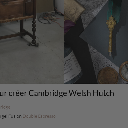
pour créer Cambridge Welsh Hutch
ridge
u gel Fusion
Double Espresso