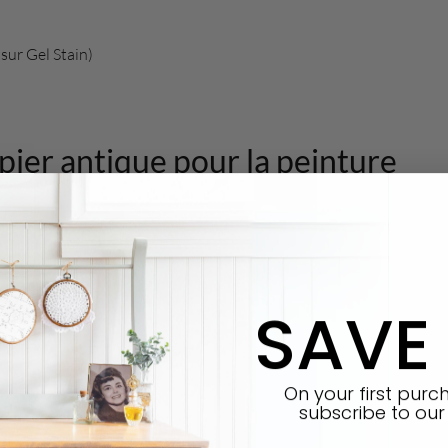
sur Gel Stain)
pier antique pour la peinture
ure et parce que c'est une pièce très ancienne, nous avons veillé à 
ment d'années de saleté que nous avons dû changer l'eau plusieurs fo
SAVE
On your first pur
subscribe
to our 