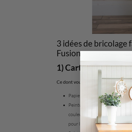
3 idées de bricolage 
Fusion
1) Carte à faire soi
Ce dont vous avez besoin :
Papier cartonné – nous avons ac
Peinture minérale Fusion en
ro
couleur de votre choix (nous a
pour les cœurs).