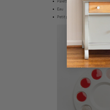
Palette de peinture en plastiqu
Eau
Petit pinceau à peinture pour loi