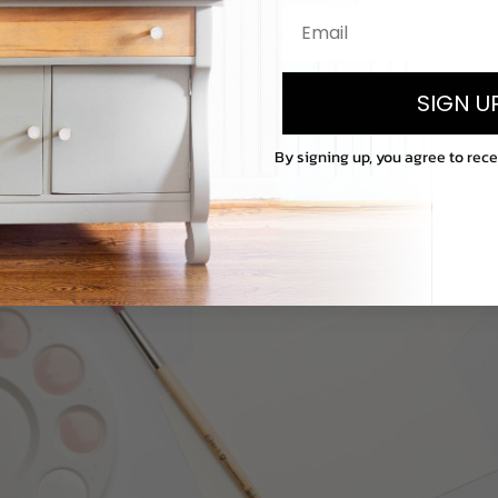
e pour mélanger les peintures
sirs créatifs
SIGN U
By signing up, you agree to rec